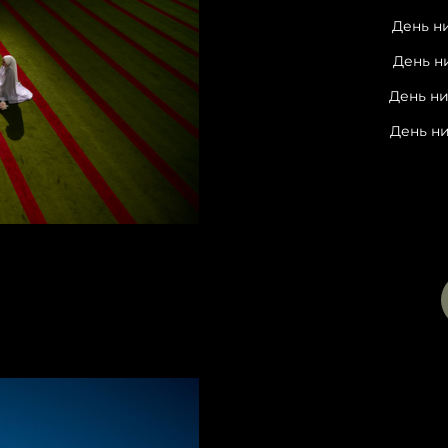
День н
День н
День ни
День ни