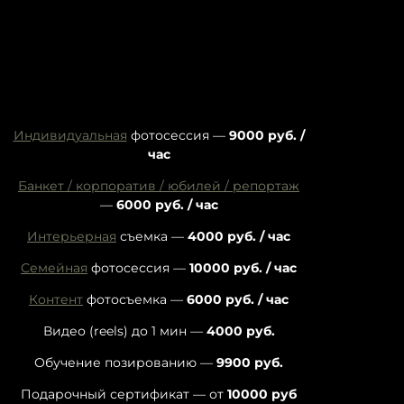
Индивидуальная
фотосессия —
9000
руб. /
час
Банкет / корпоратив / юбилей / репортаж
—
6000 руб. / час
Интерьерная
съемка —
4000
руб. / час
Семейная
фотосессия —
10000
руб. / час
Контент
фотосъемка —
6000
руб. / час
Видео (reels) до 1 мин —
4000
руб.
Обучение позированию —
9900
руб.
Подарочный сертификат — от
10000
руб