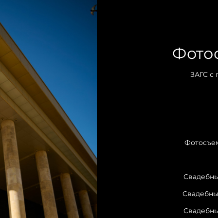
Фото
ЗАГС с
1
Фотосъе
Свадебны
Свадебны
Свадебны