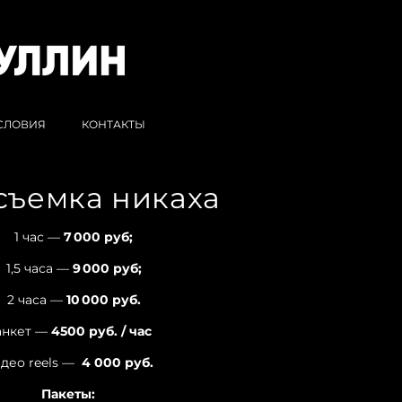
УСЛОВИЯ
КОНТАКТЫ
съемка никаха
1 час —
7 000 руб;
1,5 часа —
9 000 руб;
2 часа —
10 000 руб.
анкет —
4500 руб. / час
део reels —
4 000 руб.
Пакеты: